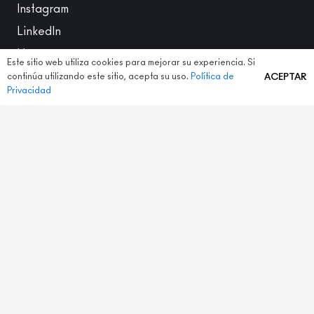
Instagram
LinkedIn
Houzz
Este sitio web utiliza cookies para mejorar su experiencia. Si
continúa utilizando este sitio, acepta su uso.
Política de
ACEPTAR
Privacidad
CONTACTO
+34 6164824 32
info@meta-studio.eu
C/ Ramis nº3 Local 2 (en Plaza John Lennon) 08012
Barcelona