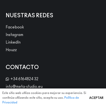
NUESTRAS REDES
Facebook
Instagram
LinkedIn
Houzz
CONTACTO
+34 6164824 32
info@meta-studio.eu
Este sitio web utiliza cookies para mejorar su experiencia. Si
C/ Ramis nº3 Local 2 (en Plaza John Lennon) 08012
continúa utilizando este sitio, acepta su uso.
Política de
ACEPTAR
Barcelona
Privacidad