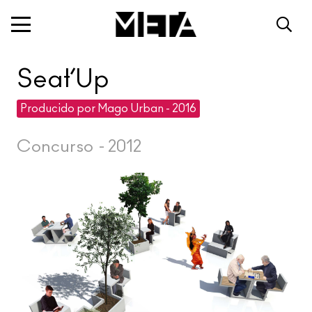
Seat’Up
Producido por Mago Urban - 2016
Concurso
-
2012