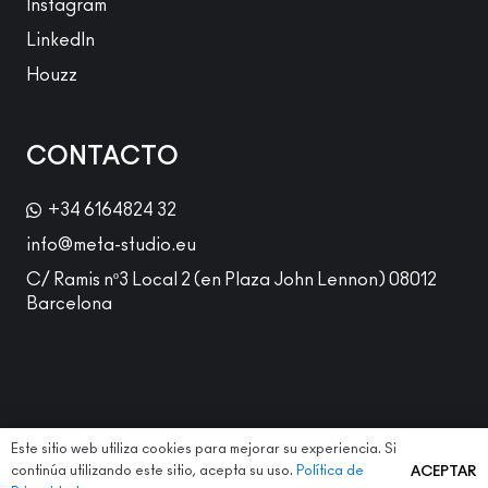
Instagram
LinkedIn
Houzz
CONTACTO
+34 6164824 32
info@meta-studio.eu
C/ Ramis nº3 Local 2 (en Plaza John Lennon) 08012
Barcelona
Este sitio web utiliza cookies para mejorar su experiencia. Si
continúa utilizando este sitio, acepta su uso.
Política de
ACEPTAR
Aviso Legal